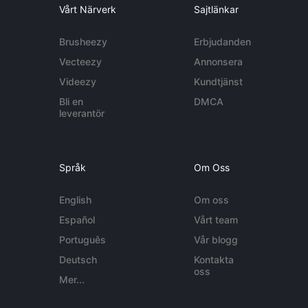
Vårt Närverk
Sajtlänkar
Brusheezy
Erbjudanden
Vecteezy
Annonsera
Videezy
Kundtjänst
Bli en
DMCA
leverantör
Språk
Om Oss
English
Om oss
Español
Vårt team
Português
Vår blogg
Deutsch
Kontakta
oss
Mer...