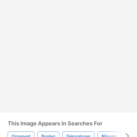
This Image Appears In Searches For
Ornament
Broderi
Dekorationer
Mönster
Deko