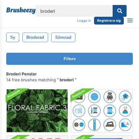
lose
Logga in
Registrera sig
Sy
Broderad
Sömnad
Filters
Broderi Penslar
14 free brushes matching
broderi