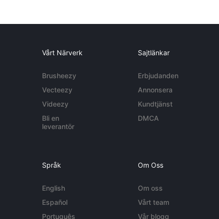
Vårt Närverk
Sajtlänkar
Brusheezy
Erbjudanden
Vecteezy
Annonsera
Videezy
Kundtjänst
Bli en
DMCA
leverantör
Språk
Om Oss
English
Om oss
Español
Vårt team
Português
Vår blogg