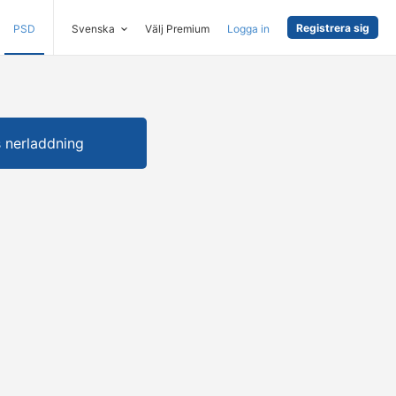
Registrera sig
PSD
Svenska
Välj Premium
Logga in
s nerladdning