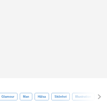
Glamour
Man
Hälsa
Skönhet
Illustration
Desi