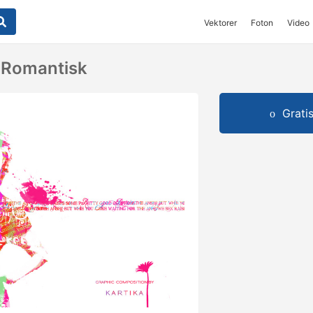
Vektorer
Foton
Video
 Romantisk
Grati