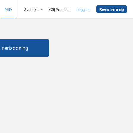
Registrera sig
PSD
Svenska
Välj Premium
Logga in
s nerladdning