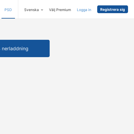
Registrera sig
PSD
Svenska
Välj Premium
Logga in
s nerladdning