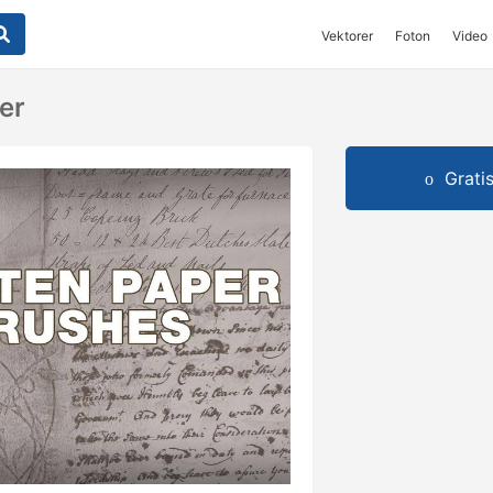
Vektorer
Foton
Video
per
Grati