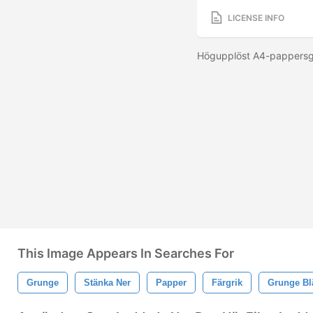
LICENSE INFO
Högupplöst A4-pappersgru
This Image Appears In Searches For
Grunge
Stänka Ner
Papper
Färgrik
Grunge Bl