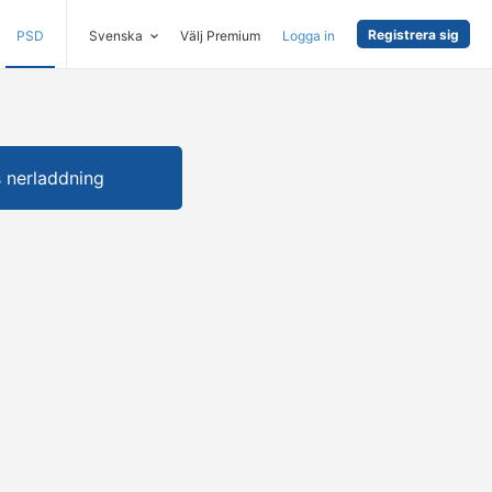
Registrera sig
PSD
Svenska
Välj Premium
Logga in
s nerladdning