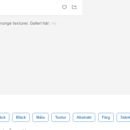
nge texturer. Galleri här:
äck
Bläck
Måla
Textur
Abstrakt
Färg
Stän