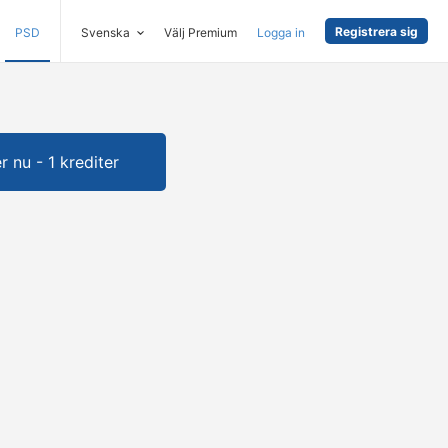
Registrera sig
PSD
Svenska
Välj Premium
Logga in
 nu - 1 krediter