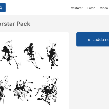
Vektorer
Foton
Video
orstar Pack
Ladda ner