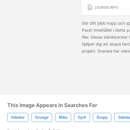
LICENSE INFO
Gör ditt jobb hopp och s
Pack! Innehållet i detta p
filer. Dessa stänkborstar 
hjälper dig att skapa fan
projekt. Snarare har vek
This Image Appears In Searches For
Stänker
Grunge
Måla
Spill
Dropp
Stänka