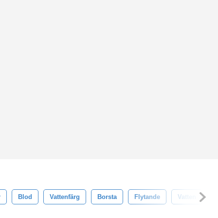
r
Blod
Vattenfärg
Borsta
Flytande
Vatten
D