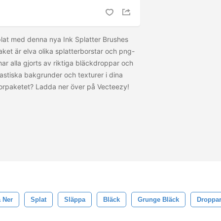
plat med denna nya Ink Splatter Brushes
aket är elva olika splatterborstar och png-
har alla gjorts av riktiga bläckdroppar och
tastiska bakgrunder och texturer i dina
torpaketet? Ladda ner
över på Vecteezy!
 Ner
Splat
Släppa
Bläck
Grunge Bläck
Droppa