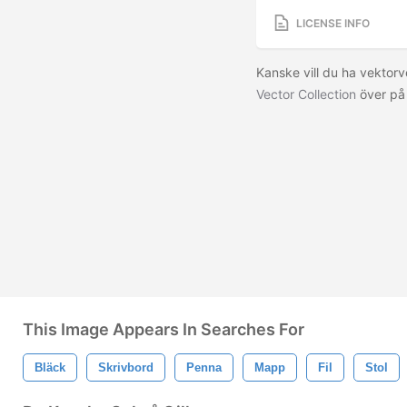
LICENSE INFO
Kanske vill du ha vektor
Vector Collection
över på
This Image Appears In Searches For
Bläck
Skrivbord
Penna
Mapp
Fil
Stol