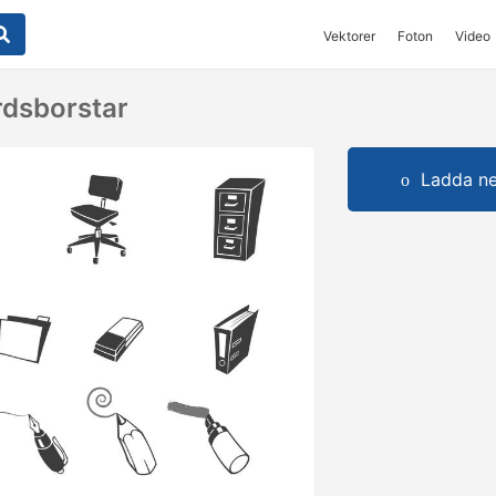
Vektorer
Foton
Video
rdsborstar
Ladda ner