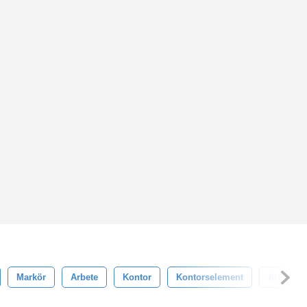
Markör
Arbete
Kontor
Kontorselement
Arkivskå