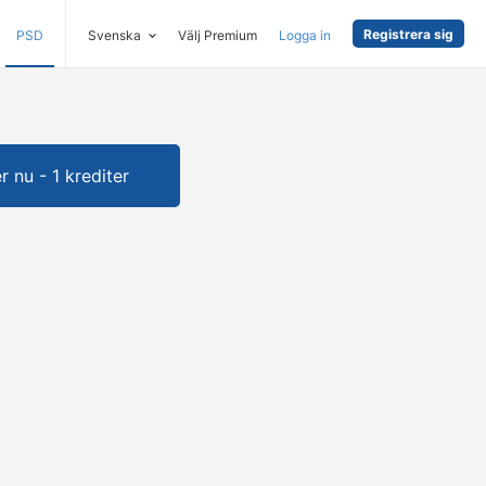
Registrera sig
PSD
Svenska
Välj Premium
Logga in
 nu - 1 krediter