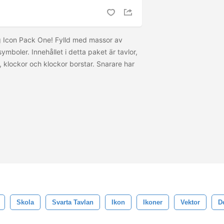
ing Icon Pack One! Fylld med massor av
mboler. Innehållet i detta paket är tavlor,
 klockor och klockor borstar. Snarare har
Skola
Svarta Tavlan
Ikon
Ikoner
Vektor
D