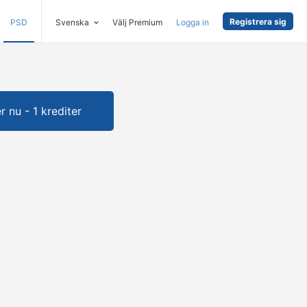
Registrera sig
PSD
Svenska
Välj Premium
Logga in
 nu - 1 krediter