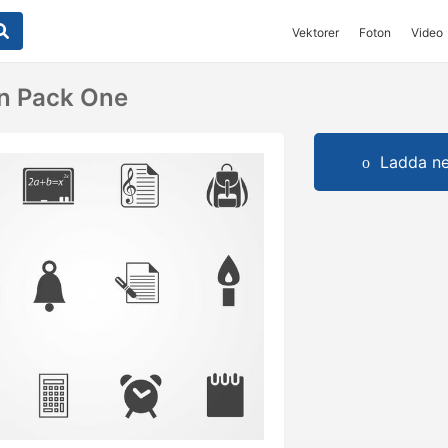
Vektorer
Foton
Video
on Pack One
Ladda ner