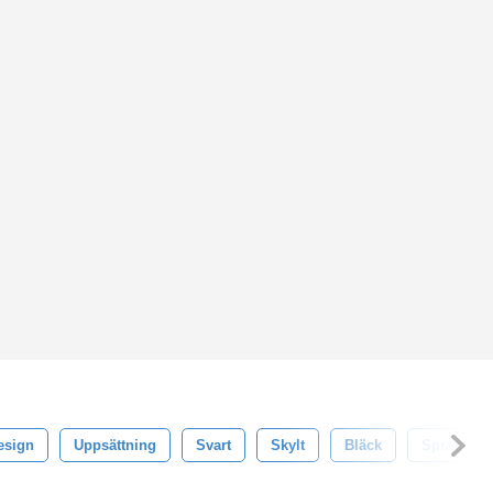
esign
Uppsättning
Svart
Skylt
Bläck
Spray