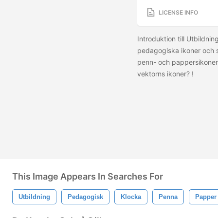
LICENSE INFO
Introduktion till Utbildn
pedagogiska ikoner och sy
penn- och pappersikoner,
vektorns ikoner?
!
This Image Appears In Searches For
Utbildning
Pedagogisk
Klocka
Penna
Papper