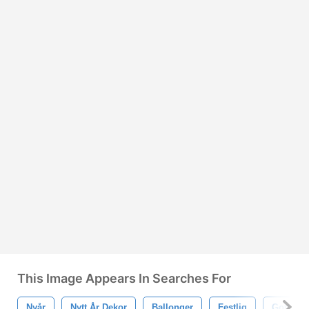
This Image Appears In Searches For
Nyår
Nytt År Dekor
Ballonger
Festlig
Gott Nytt