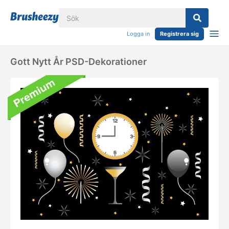
Logga in
Registrera sig
Gott Nytt År PSD-Dekorationer