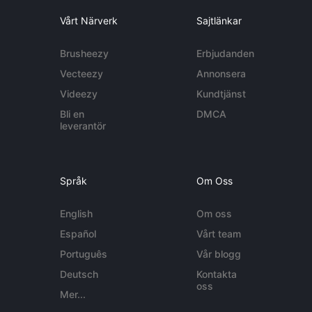
Vårt Närverk
Sajtlänkar
Brusheezy
Erbjudanden
Vecteezy
Annonsera
Videezy
Kundtjänst
Bli en
DMCA
leverantör
Språk
Om Oss
English
Om oss
Español
Vårt team
Português
Vår blogg
Deutsch
Kontakta
oss
Mer...