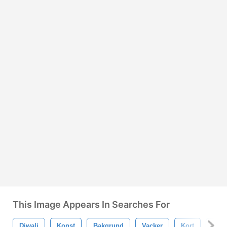
This Image Appears In Searches For
Diwali
Konst
Bakgrund
Vacker
Kort
Fira