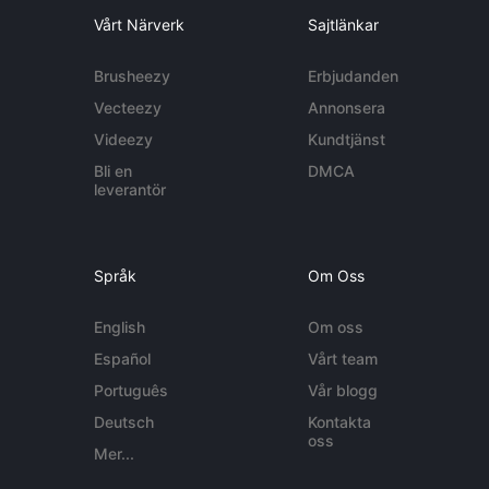
Vårt Närverk
Sajtlänkar
Brusheezy
Erbjudanden
Vecteezy
Annonsera
Videezy
Kundtjänst
Bli en
DMCA
leverantör
Språk
Om Oss
English
Om oss
Español
Vårt team
Português
Vår blogg
Deutsch
Kontakta
oss
Mer...