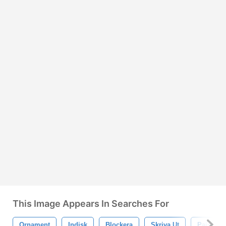
This Image Appears In Searches For
Ornament
Indisk
Blockera
Skriva Ut
Paisley