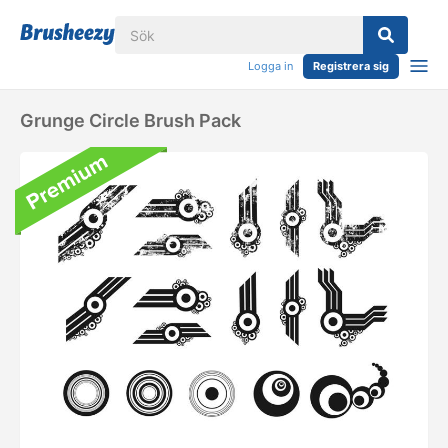
Logga in
Registrera sig
Grunge Circle Brush Pack