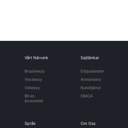
Vårt Närverk
Sajtlänkar
Brusheezy
Erbjudanden
Vecteezy
Annonsera
Videezy
Kundtjänst
Bli en
DMCA
leverantör
Språk
Om Oss