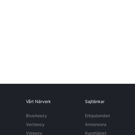
Vårt Närverk
Sajtlänkar
Brusheezy
Erbjudanden
Vecteezy
Annonsera
Videezy
Kundtjänst