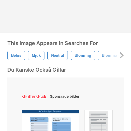
This Image Appears In Searches For
Bebis
Mjuk
Neutral
Blommig
Blomma
P
Du Kanske Också Gillar
Sponsrade bilder