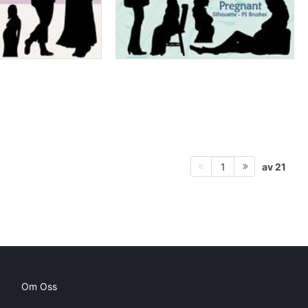
av 21
1
Om Oss