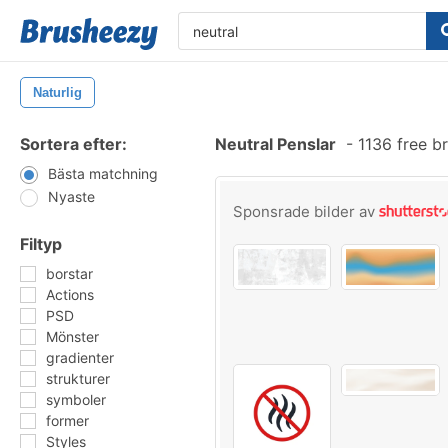
Naturlig
Sortera efter:
Neutral Penslar
-
1136 free b
Bästa matchning
Nyaste
Sponsrade bilder av
Filtyp
borstar
Actions
PSD
Mönster
gradienter
strukturer
symboler
former
Styles