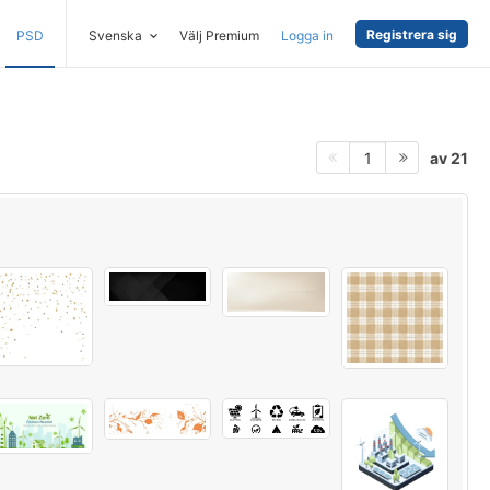
Registrera sig
PSD
Svenska
Välj Premium
Logga in
av 21
1