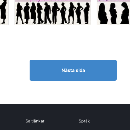
Nästa sida
Sajtlänkar
Språk