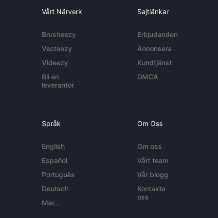
Vårt Närverk
Sajtlänkar
Brusheezy
Erbjudanden
Vecteezy
Annonsera
Videezy
Kundtjänst
Bli en
DMCA
leverantör
Språk
Om Oss
English
Om oss
Español
Vårt team
Português
Vår blogg
Deutsch
Kontakta
oss
Mer...