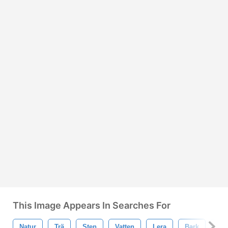
This Image Appears In Searches For
Natur
Trä
Sten
Vatten
Lera
Bark
Vin