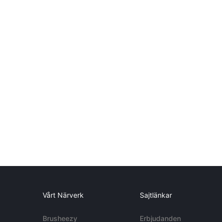
Vårt Närverk
Sajtlänkar
Brusheezy
Erbjudanden