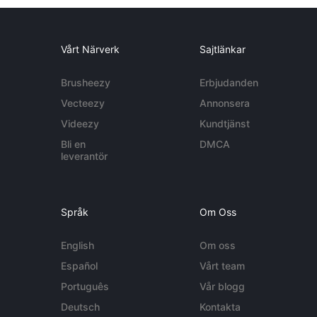
Vårt Närverk
Sajtlänkar
Brusheezy
Erbjudanden
Vecteezy
Annonsera
Videezy
Kundtjänst
Bli en
DMCA
leverantör
Språk
Om Oss
English
Om oss
Español
Vårt team
Português
Vår blogg
Deutsch
Kontakta