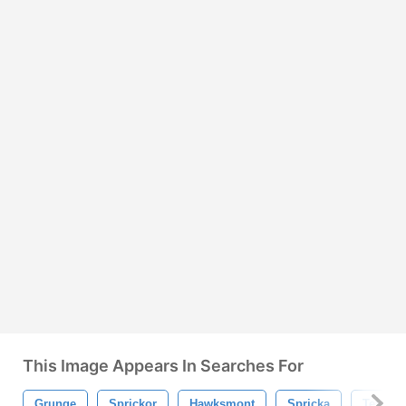
This Image Appears In Searches For
Grunge
Sprickor
Hawksmont
Spricka
Textur