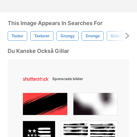
This Image Appears In Searches For
Textur
Texturer
Grungy
Grunge
Gräns
V
Du Kanske Också Gillar
Sponsrade bilder