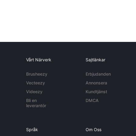
Vårt Närverk
Sajtlänkar
Brusheezy
Erbjudanden
Vecteezy
Annonsera
Videezy
Kundtjänst
Bli en
DMCA
leverantör
Språk
Om Oss