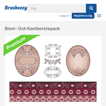
Logga in
Registrera sig
Blom- Och Kantborstepack