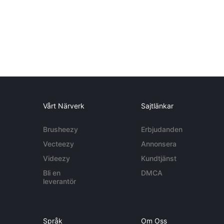
Vårt Närverk
Sajtlänkar
Brusheezy
Erbjudanden
Vecteezy
Annonsera
Videezy
Kundtjänst
Bli en
DMCA
leverantör
Språk
Om Oss