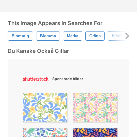
This Image Appears In Searches For
Blommig
Blomma
Märka
Gräns
Hjärta
P
Du Kanske Också Gillar
Sponsrade bilder