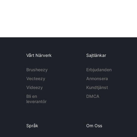
Vårt Närverk
Sajtlänkar
Brusheezy
Erbjudanden
Vecteezy
Annonsera
Videezy
Kundtjänst
Bli en
DMCA
leverantör
Språk
Om Oss