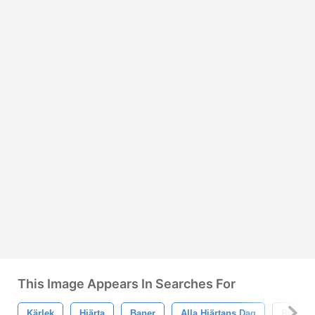
This Image Appears In Searches For
Kärlek
Hjärta
Baner
Alla Hjärtans Dag
Romant