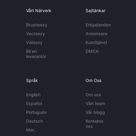
Vårt Närverk
Sajtlänkar
Brusheezy
Erbjudanden
Vecteezy
Annonsera
Videezy
Kundtjänst
Bli en
DMCA
leverantör
Språk
Om Oss
English
Om oss
Español
Vårt team
Português
Vår blogg
Deutsch
Kontakta
oss
Mer...