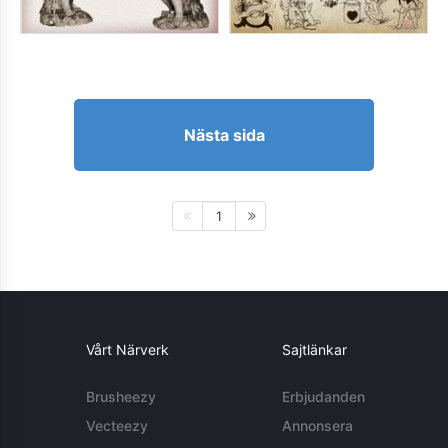
Nästa sida
1
Vårt Närverk
Sajtlänkar
Brusheezy
Erbjudanden
Vecteezy
Annonsera