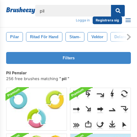
lose
Logga in
Registrera sig
Pilar
Ritad För Hand
Stam-
Vektor
Delare
Filters
Pil Penslar
256 free brushes matching
pil