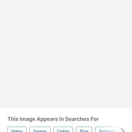
This Image Appears In Searches For
Vektor
Former
Cirklar
Pilar
Sicksack
Vek