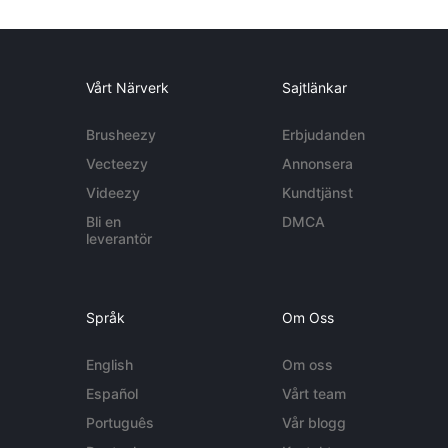
Vårt Närverk
Sajtlänkar
Brusheezy
Erbjudanden
Vecteezy
Annonsera
Videezy
Kundtjänst
Bli en
DMCA
leverantör
Språk
Om Oss
English
Om oss
Español
Vårt team
Português
Vår blogg