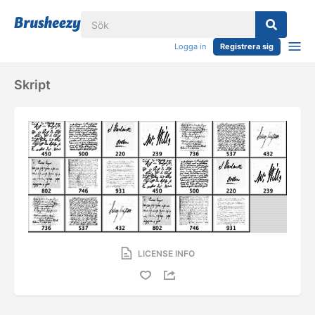
Logga in
Registrera sig
Skript
LICENSE INFO