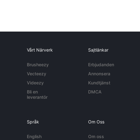
Vårt Närverk
Sajtlänkar
Brusheezy
Erbjudanden
Vecteezy
Annonsera
Videezy
Kundtjänst
Bli en
DMCA
leverantör
Språk
Om Oss
English
Om oss