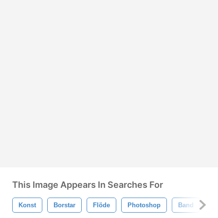
This Image Appears In Searches For
Konst
Borstar
Flöde
Photoshop
Band
F