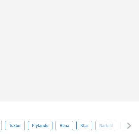
Textur
Flytande
Rena
Klar
Närbild
Bakgru