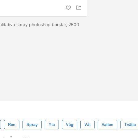
alitativa spray photoshop borstar, 2500
Ren
Spray
Yta
Våg
Våt
Vatten
Tvätta