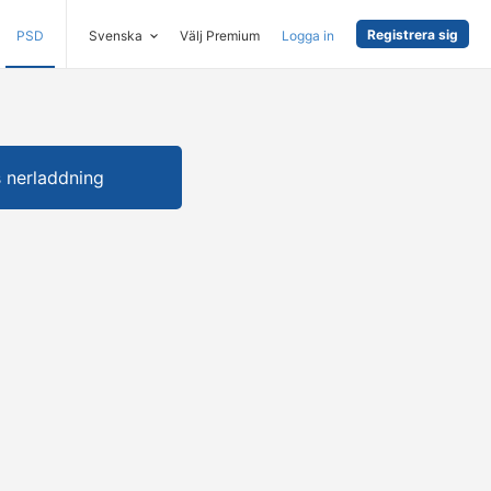
Registrera sig
PSD
Svenska
Välj Premium
Logga in
s nerladdning