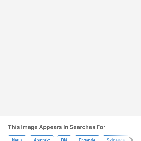
This Image Appears In Searches For
Natur
Abstrakt
Blå
Flytande
Skinande
Te