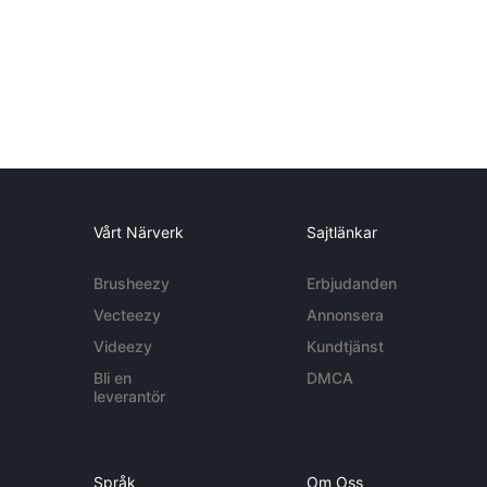
Vårt Närverk
Sajtlänkar
Brusheezy
Erbjudanden
Vecteezy
Annonsera
Videezy
Kundtjänst
Bli en
DMCA
leverantör
Språk
Om Oss