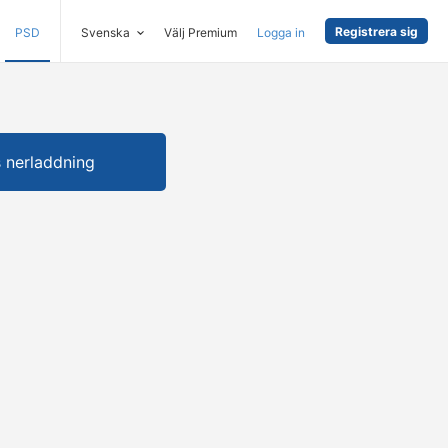
Registrera sig
PSD
Svenska
Välj Premium
Logga in
s nerladdning