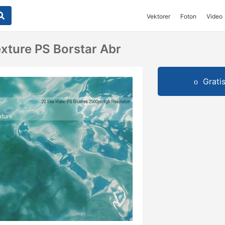
Vektorer
Foton
Video
xture PS Borstar Abr
Grati