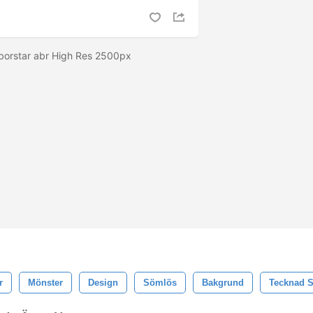
 borstar abr High Res 2500px
r
Mönster
Design
Sömlös
Bakgrund
Tecknad S