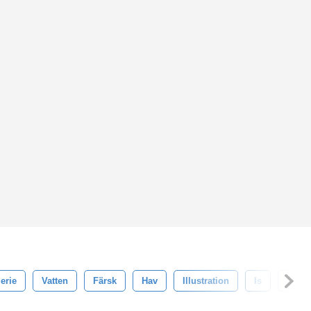
erie
Vatten
Färsk
Hav
Illustration
Is
Krus