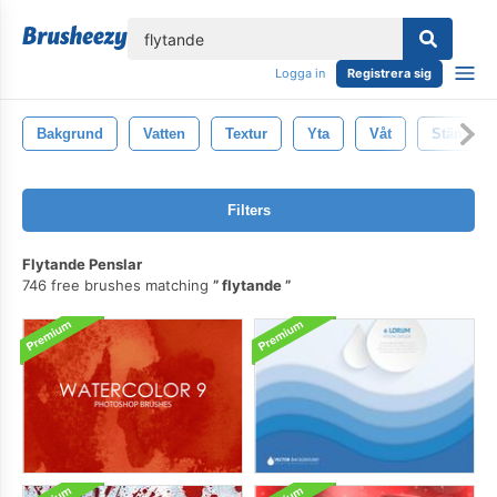
lose
Logga in
Registrera sig
Bakgrund
Vatten
Textur
Yta
Våt
Stänk
Filters
Flytande Penslar
746 free brushes matching
flytande