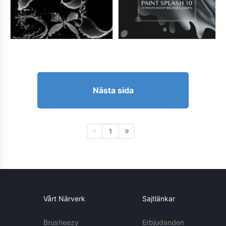
Nästa sida
1
Vårt Närverk
Sajtlänkar
Brusheezy
Erbjudanden