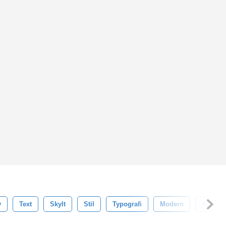
v
Text
Skylt
Stil
Typografi
Modern
Märka