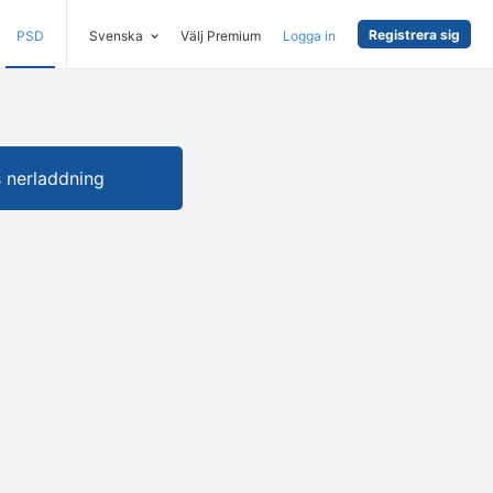
Registrera sig
PSD
Svenska
Välj Premium
Logga in
s nerladdning