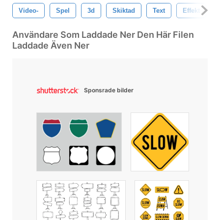
Video-
Spel
3d
Skiktad
Text
Effekt
Användare Som Laddade Ner Den Här Filen
Laddade Även Ner
Sponsrade bilder