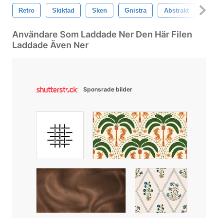
Retro
Skiktad
Sken
Gnistra
Abstrakt
Effe
Användare Som Laddade Ner Den Här Filen
Laddade Även Ner
Sponsrade bilder