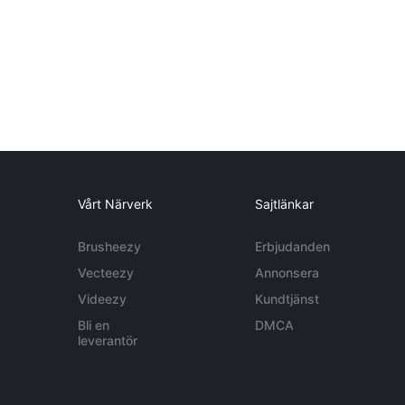
Vårt Närverk
Sajtlänkar
Brusheezy
Erbjudanden
Vecteezy
Annonsera
Videezy
Kundtjänst
Bli en
DMCA
leverantör