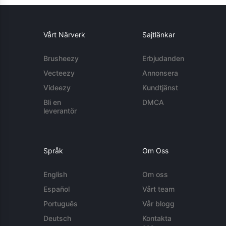
Vårt Närverk
Sajtlänkar
Brusheezy
Erbjudanden
Vecteezy
Annonsera
Videezy
Kundtjänst
Bli en
DMCA
leverantör
Språk
Om Oss
English
Om oss
Español
Vårt team
Português
Vår blogg
Deutsch
Kontakta