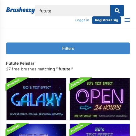
lose
Logga in
Registrera sig
Filters
Futute Penslar
27 free brushes matching
futute