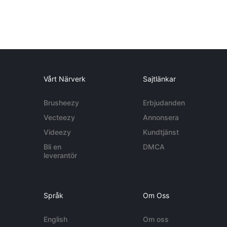
Vårt Närverk
Sajtlänkar
Brusheezy
Erbjudanden
Vecteezy
Annonsera
Videezy
Kundtjänst
Bli en
DMCA
leverantör
Språk
Om Oss
English
Om oss