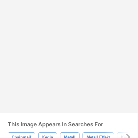
This Image Appears In Searches For
Chainmail
Kedja
Metall
Metall Effekt
Kedjelän