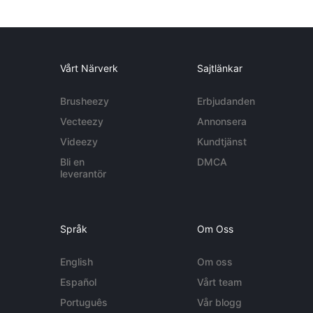
Vårt Närverk
Sajtlänkar
Brusheezy
Erbjudanden
Vecteezy
Annonsera
Videezy
Kundtjänst
Bli en
DMCA
leverantör
Språk
Om Oss
English
Om oss
Español
Vårt team
Português
Vår blogg