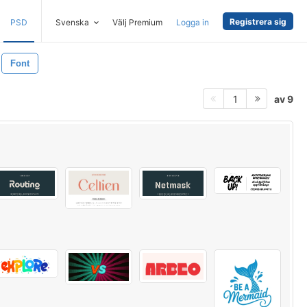
Registrera sig
PSD
Svenska
Välj Premium
Logga in
Font
av 9
1