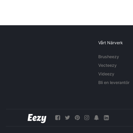
Vårt Närverk
Brusheezy
Vecteezy
Videezy
Bli en leverantör