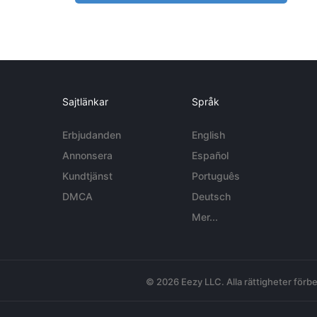
Sajtlänkar
Språk
Erbjudanden
English
Annonsera
Español
Kundtjänst
Português
DMCA
Deutsch
Mer...
© 2026 Eezy LLC. Alla rättigheter förbe