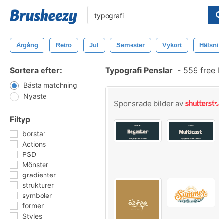
Årgång
Retro
Jul
Semester
Vykort
Hälsn
Sortera efter:
Typografi Penslar
-
559 free 
Bästa matchning
Nyaste
Sponsrade bilder av
Filtyp
borstar
Actions
PSD
Mönster
gradienter
strukturer
symboler
former
Styles