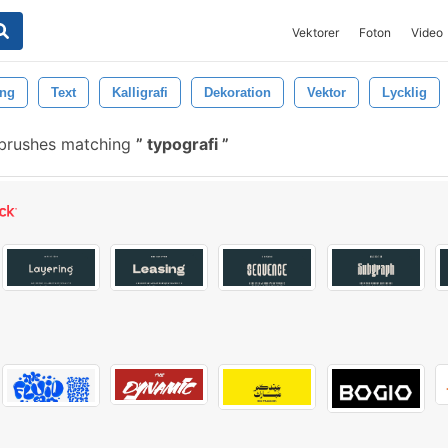
Vektorer
Foton
Video
ing
Text
Kalligrafi
Dekoration
Vektor
Lycklig
brushes matching
typografi