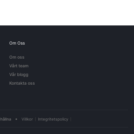
Om Oss
Om oss
Vårt team
Vår blogg
Kontakta oss
•
hållna
Villkor
Integritetspolicy