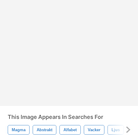
This Image Appears In Searches For
Magma
Abstrakt
Alfabet
Vacker
Ljus
Kar