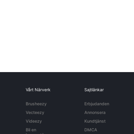
Vårt Närverk
Sajtlänkar
Brusheezy
Erbjudanden
Vecteezy
Annonsera
Videezy
Kundtjänst
Bli en
DMCA