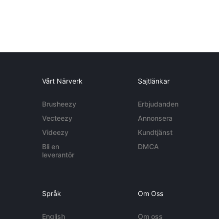
Vårt Närverk
Sajtlänkar
Brusheezy
Erbjudanden
Vecteezy
Annonsera
Videezy
Kundtjänst
Bli en
DMCA
leverantör
Språk
Om Oss
English
Om oss