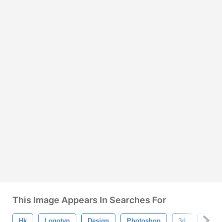
This Image Appears In Searches For
Hk
Logotyp
Design
Photoshop
3d
Textu