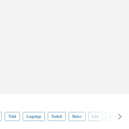
Träd
Logotyp
Svärd
Natur
Löv
Blad