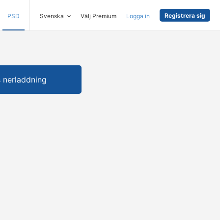
Registrera sig
PSD
Svenska
Välj Premium
Logga in
s nerladdning