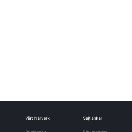
Vårt Närverk
Sajtlänkar
Brusheezy
Erbjudanden