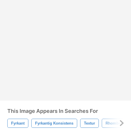
This Image Appears In Searches For
Fyrkant
Fyrkantig Konsistens
Textur
Rhomboids Ko