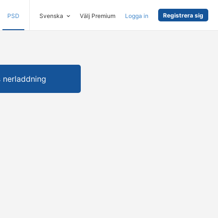
Registrera sig
PSD
Svenska
Välj Premium
Logga in
s nerladdning