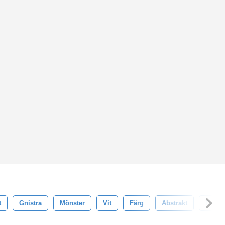
t
Gnistra
Mönster
Vit
Färg
Abstrakt
Desig