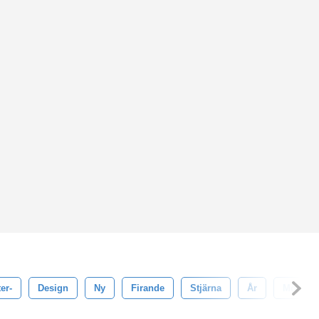
er-
Design
Ny
Firande
Stjärna
År
Mönster