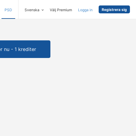
Registrera sig
PSD
Svenska
Välj Premium
Logga in
 nu - 1 krediter