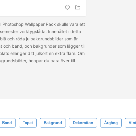
ul Photoshop Wallpaper Pack skulle vara ett
din semester verktygslåda. Innehållet i detta
 blå och röda julbakgrundsbilder som är
 och band, och bakgrunder som lägger till
plats eller ger ditt julkort en extra flare. Om
kgrundsbilder, hoppar du bara över till
!
Band
Tapet
Bakgrund
Dekoration
Årgång
Vint