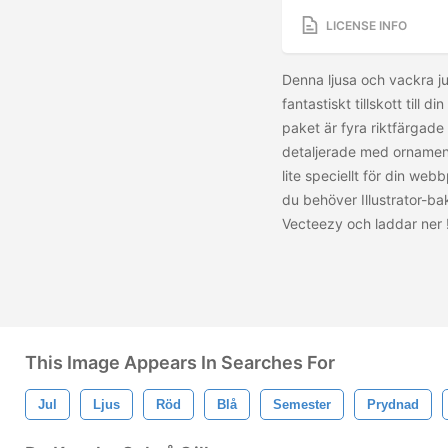
LICENSE INFO
Denna ljusa och vackra j
fantastiskt tillskott till 
paket är fyra riktfärgade
detaljerade med ornament
lite speciellt för din webb
du behöver Illustrator-ba
Vecteezy och laddar ner
This Image Appears In Searches For
Jul
Ljus
Röd
Blå
Semester
Prydnad