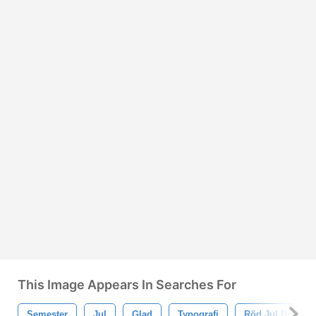
This Image Appears In Searches For
Semester
Jul
Glad
Typografi
Röd Jul Bakgru