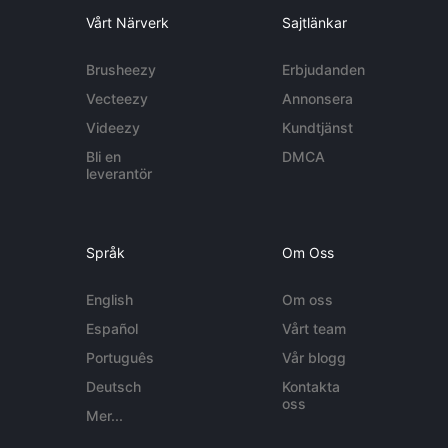
Vårt Närverk
Sajtlänkar
Brusheezy
Erbjudanden
Vecteezy
Annonsera
Videezy
Kundtjänst
Bli en
DMCA
leverantör
Språk
Om Oss
English
Om oss
Español
Vårt team
Português
Vår blogg
Deutsch
Kontakta
oss
Mer...