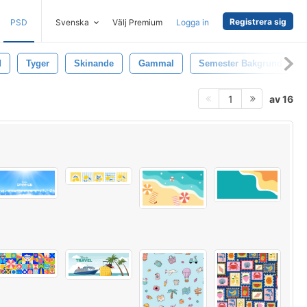
Registrera sig
PSD
Svenska
Välj Premium
Logga in
d
Tyger
Skinande
Gammal
Semester Bakgrund
av 16
1