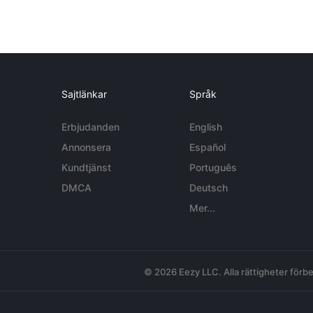
Sajtlänkar
Språk
Erbjudanden
English
Annonsera
Español
Kundtjänst
Português
DMCA
Deutsch
Mer...
© 2026 Eezy LLC. Alla rättigheter förbe