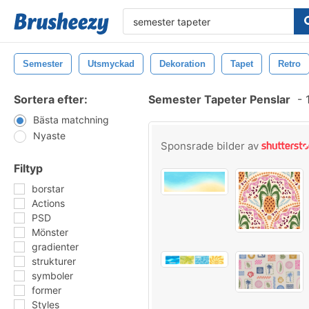
Semester
Utsmyckad
Dekoration
Tapet
Retro
Sortera efter:
Semester Tapeter Penslar
-
1
Bästa matchning
Nyaste
Sponsrade bilder av
Filtyp
borstar
Actions
PSD
Mönster
gradienter
strukturer
symboler
former
Styles