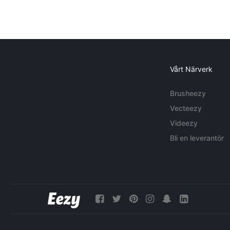
Vårt Närverk
Brusheezy
Vecteezy
Videezy
Bli en leverantör