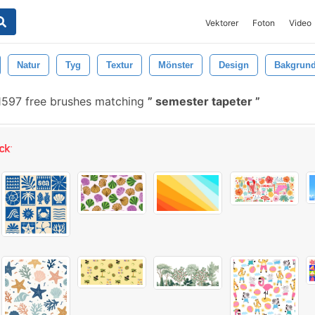
Vektorer
Foton
Video
Natur
Tyg
Textur
Mönster
Design
Bakgrun
597 free brushes matching
semester tapeter