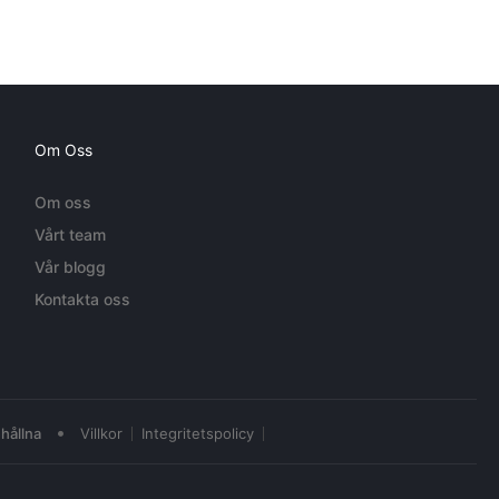
Om Oss
Om oss
Vårt team
Vår blogg
Kontakta oss
•
hållna
Villkor
Integritetspolicy