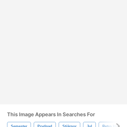
This Image Appears In Searches For
Semester
Prydnad
Stjärnor
Jul
Retro Hängand