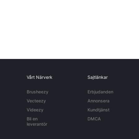
Vårt Närverk
Sajtlänkar
Brusheezy
Erbjudanden
Vecteezy
Annonsera
Videezy
Kundtjänst
Bli en
DMCA
leverantör