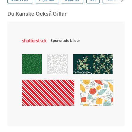
Du Kanske Också Gillar
Sponsrade bilder