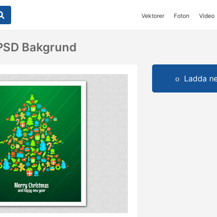
Vektorer
Foton
Video
 PSD Bakgrund
Ladda ner