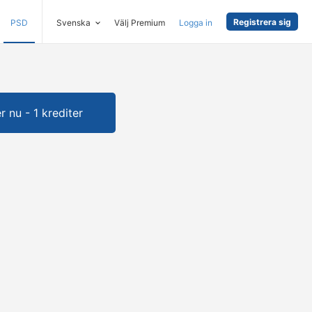
Registrera sig
PSD
Svenska
Välj Premium
Logga in
 nu - 1 krediter