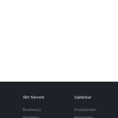
Vårt Närverk
Sajtlänkar
Brusheezy
Erbjudanden
Vecteezy
Annonsera