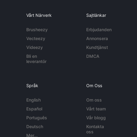
Vårt Närverk
Sajtlänkar
Brusheezy
Erbjudanden
Vecteezy
Annonsera
Videezy
Kundtjänst
Bli en
DMCA
leverantör
Språk
Om Oss
English
Om oss
Español
Vårt team
Português
Vår blogg
Deutsch
Kontakta
oss
Mer...