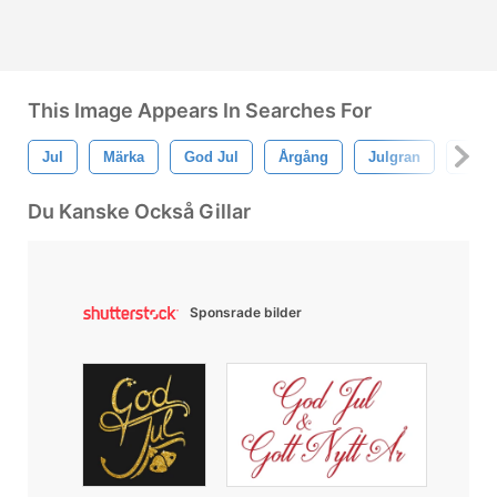
This Image Appears In Searches For
Jul
Märka
God Jul
Årgång
Julgran
Xmas
Du Kanske Också Gillar
Sponsrade bilder